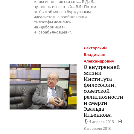
марксистов, так сказать… Б.Д.: Да,
ну, очень известный… В.Д.: Потом
он был объявлен буржуазным
идеалистом, а вообще наши
философы делились
на «деборинцев»
и «сарабьяновцев»*.
Лекторский
Владислав
Александрович
О внутренней
жизни
Института
философии,
советской
религиозности
и смерти
Эвальда
Ильенкова
4 апреля 2013
3 февраля 2016