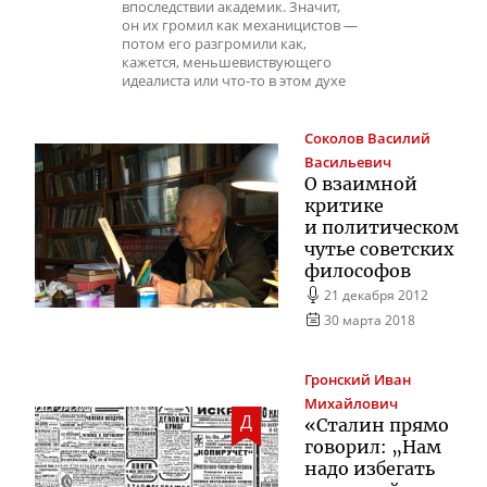
впоследствии академик. Значит,
он их громил как механицистов —
потом его разгромили как,
кажется, меньшевиствующего
идеалиста или что-то в этом духе
Соколов
Василий
Васильевич
О взаимной
критике
и политическом
чутье советских
философов
21 декабря 2012
30 марта 2018
Гронский
Иван
Михайлович
Д
«Сталин прямо
говорил: „Нам
надо избегать