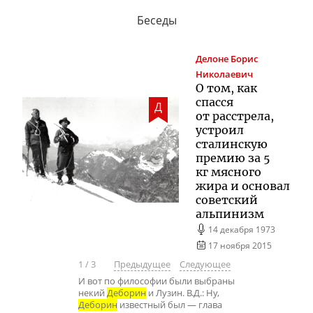
Беседы
Делоне
Борис
Николаевич
О том, как
спасся
Д
от расстрела,
устроил
сталинскую
премию за 5
кг мясного
жира и основал
советский
альпинизм
14 декабря 1973
17 ноября 2015
1
/
3
Предыдущее
Следующее
И вот по философии были выбраны
некий
Деборин
и Лузин. В.Д.: Ну,
Деборин
известный был — глава