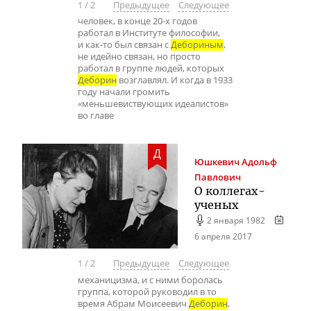
1
/
2
Предыдущее
Следующее
человек, в конце 20-х годов
работал в Институте философии,
и как-то был связан с
Дебориным
,
не идейно связан, но просто
работал в группе людей, которых
Деборин
возглавлял. И когда в 1933
году начали громить
«меньшевиствующих идеалистов»
во главе
Д
Юшкевич
Адольф
Павлович
О
коллегах-
ученых
2 января 1982
6 апреля 2017
1
/
2
Предыдущее
Следующее
механицизма, и с ними боролась
группа, которой руководил в то
время Абрам Моисеевич
Деборин
,