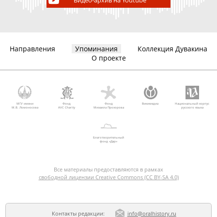
Видео-архив на Youtube
Направления
Упоминания
Коллекция Дувакина
О проекте
МГУ имени
Фонд
Фонд
Викимедиа
Национальный корпус
М.В. Ломоносова
AVC Charity
Михаила Прохорова
русского языка
Благотворительный
фонд «Дар»
Все материалы предоставляются в рамках
свободной лицензии Creative Commons (CC BY-SA 4.0)
Контакты редакции:
info@oralhistory.ru