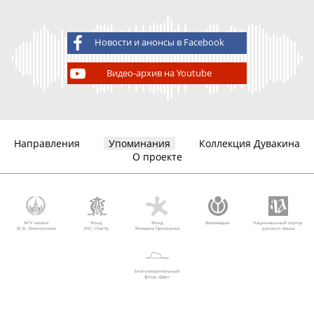
Новости и анонсы в Facebook
Видео-архив на Youtube
Направления
Упоминания
Коллекция Дувакина
О проекте
МГУ имени
Фонд
Фонд
Викимедиа
Национальный корпус
М.В. Ломоносова
AVC Charity
Михаила Прохорова
русского языка
Благотворительный
фонд «Дар»