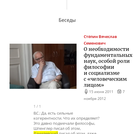
Беседы
Стёпин
Вячеслав
Семенович
О необходимости
фундаментальных
наук, особой роли
философии
и социализме
с «человеческим
лицом»
15 июня 2011
7
ноября 2012
1
/
1
В.С.: Да, есть сильные
когерентности. Что их определяет?
Это давно подмечали философы,
Шпенглер писал об этом,
Данилевский
писал об этом, даже