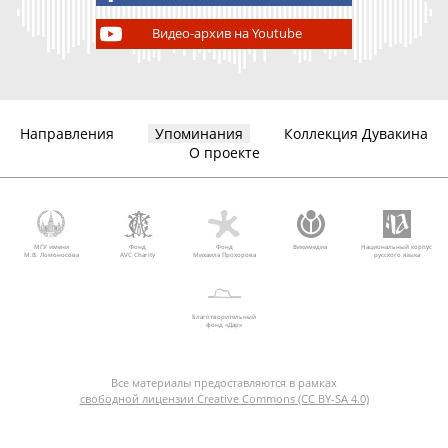
Видео-архив на Youtube
Направления
Упоминания
Коллекция Дувакина
О проекте
МГУ имени
Фонд
Фонд
Викимедиа
Национальный корпус
М.В. Ломоносова
AVC Charity
Михаила Прохорова
русского языка
Благотворительный
фонд «Дар»
Все материалы предоставляются в рамках
свободной лицензии Creative Commons (CC BY-SA 4.0)