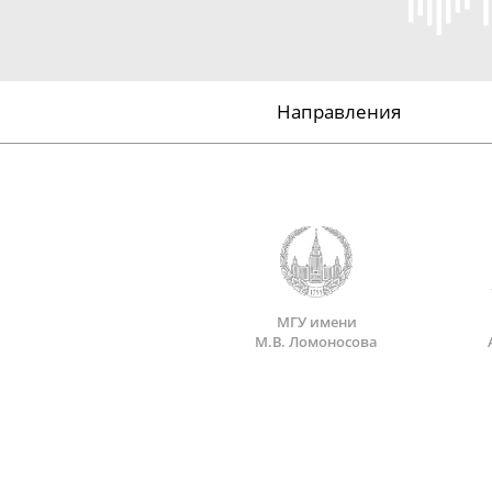
Направления
МГУ имени
М.В. Ломоносова