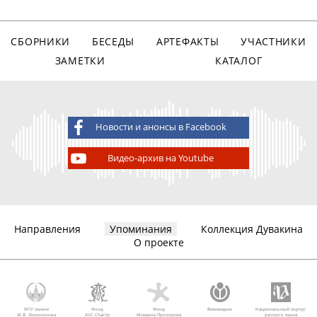
СБОРНИКИ
БЕСЕДЫ
АРТЕФАКТЫ
УЧАСТНИКИ
ЗАМЕТКИ
КАТАЛОГ
Новости и анонсы в Facebook
Видео-архив на Youtube
Направления
Упоминания
Коллекция Дувакина
О проекте
МГУ имени
Фонд
Фонд
Викимедиа
Национальный корпус
М.В. Ломоносова
AVC Charity
Михаила Прохорова
русского языка