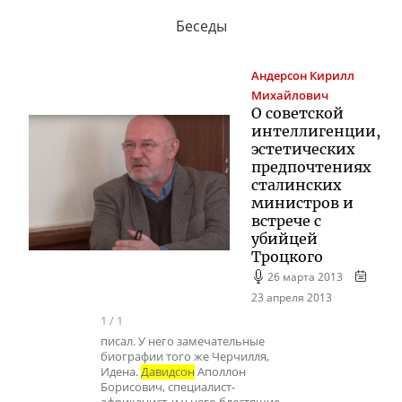
Беседы
Андерсон
Кирилл
Михайлович
О советской
интеллигенции,
эстетических
предпочтениях
сталинских
министров и
встрече с
убийцей
Троцкого
26 марта 2013
23 апреля 2013
1
/
1
писал. У него замечательные
биографии того же Черчилля,
Идена.
Давидсон
Аполлон
Борисович, специалист-