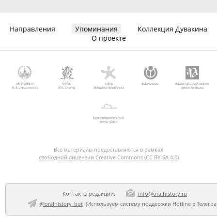
Направления
Упоминания
Коллекция Дувакина
О проекте
МГУ имени
Фонд
Фонд
Викимедиа
Национальный корпус
М.В. Ломоносова
AVC Charity
Михаила Прохорова
русского языка
Благотворительный
фонд «Дар»
Все материалы предоставляются в рамках
свободной лицензии Creative Commons (CC BY-SA 4.0)
Контакты редакции:
info@oralhistory.ru
@oralhistory_bot
(Используем
систему поддержки Hotline в Телегр