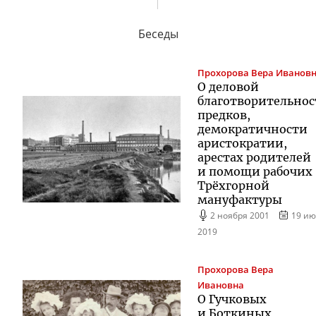
Беседы
Прохорова
Вера Иванов
О деловой
благотворительно
предков,
демократичности
аристократии,
арестах родителей
и помощи рабочих
Трёхгорной
мануфактуры
2 ноября 2001
19 ию
2019
Прохорова
Вера
Ивановна
О Гучковых
и Боткиных,