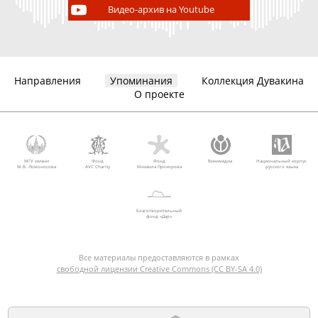
Видео-архив на Youtube
Направления
Упоминания
Коллекция Дувакина
О проекте
МГУ имени
Фонд
Фонд
Викимедиа
Национальный корпус
М.В. Ломоносова
AVC Charity
Михаила Прохорова
русского языка
Благотворительный
фонд «Дар»
Все материалы предоставляются в рамках
свободной лицензии Creative Commons (CC BY-SA 4.0)