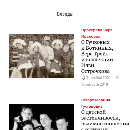
Беседы
Прохорова
Вера
Ивановна
О Гучковых
и Боткиных,
Вере Трейл
и коллекции
Ильи
Остроухова
7 ноября 2001
15 августа 2019
Шторх
Марина
Густавовна
О детской
застенчивости,
взаимоотношения
с сестрами