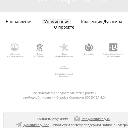
Направления
Упоминания
Коллекция Дувакина
О проекте
МГУ имени
Фонд
Фонд
Викимедиа
Национальный корпус
М.В. Ломоносова
AVC Charity
Михаила Прохорова
русского языка
Благотворительный
фонд «Дар»
Все материалы предоставляются в рамках
свободной лицензии Creative Commons (CC BY-SA 4.0)
Контакты редакции:
info@oralhistory.ru
@oralhistory_bot
(Используем
систему поддержки Hotline в Телегр