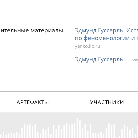
нительные материалы
Эдмунд Гуссерль. Ис
по феноменологии и 
yanko.lib.ru
Эдмунд Гуссерль
ww
АРТЕФАКТЫ
УЧАСТНИКИ