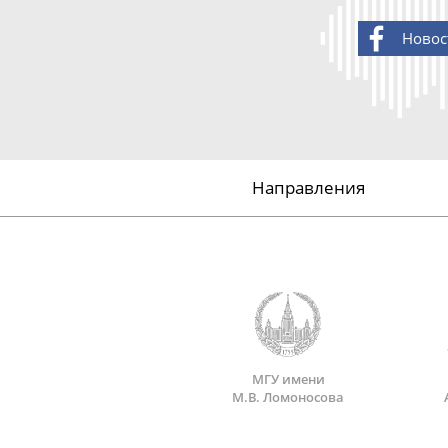
Новос
Направления
МГУ имени
М.В. Ломоносова