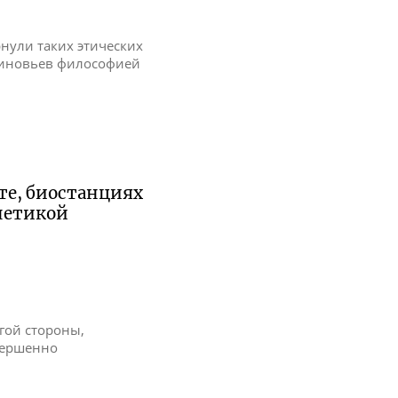
рнули таких этических
 Зиновьев философией
те, биостанциях
енетикой
угой стороны,
вершенно