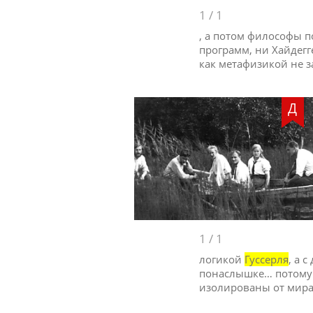
1
/
1
, а потом философы п
программ, ни Хайдегг
как метафизикой не 
Д
1
/
1
логикой
Гуссерля
, а 
понаслышке… потому 
изолированы от мира 