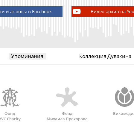
ти и анонсы в Facebook
Видео-архив на Yo
Упоминания
Коллекция Дувакина
Фонд
Фонд
Викимеди
AVC Charity
Михаила Прохорова