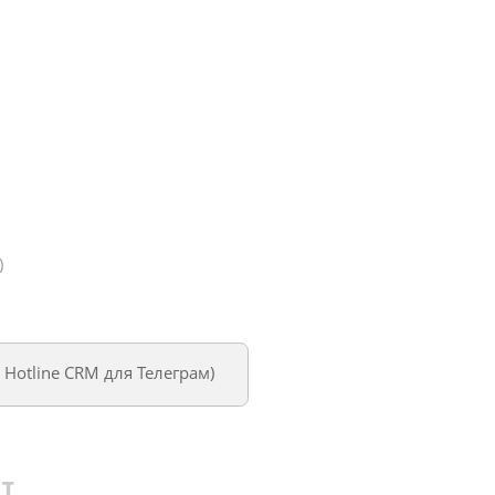
)
м
Hotline CRM для Телеграм
)