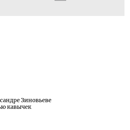
ксандре Зиновьеве
ью кавычек