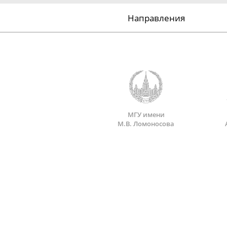
Направления
МГУ имени
М.В. Ломоносова