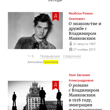
Якобсон
Роман
Д
Осипович
О знакомстве и
дружбе с
Владимиром
Маяковским
21 августа 1967
27 ноября 2015
1
/
6
Предыдущее
Следующее
Антонина
Гумилина
Ланг
Евгения
Александровна
Д
О романе
с Владимиром
Маяковским
в 1918 году,
эмиграции
и возвращении