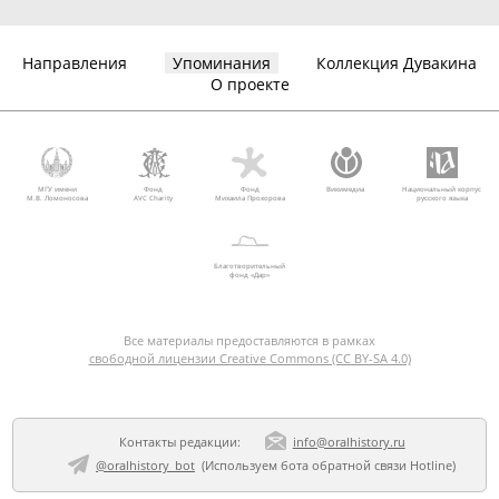
Направления
Упоминания
Коллекция Дувакина
О проекте
МГУ имени
Фонд
Фонд
Викимедиа
Национальный корпус
М.В. Ломоносова
AVC Charity
Михаила Прохорова
русского языка
Благотворительный
фонд «Дар»
Все материалы предоставляются в рамках
свободной лицензии Creative Commons (CC BY-SA 4.0)
Контакты редакции:
info@oralhistory.ru
@oralhistory_bot
(Используем
бота обратной связи Hotline
)