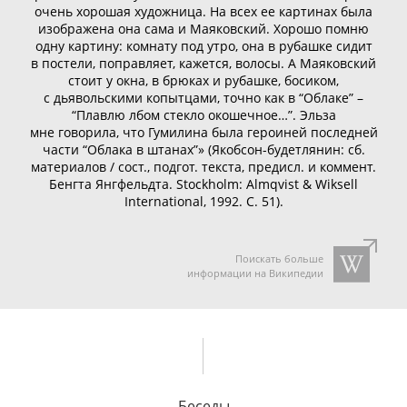
очень хорошая художница. На всех ее картинах была
изображена она сама и Маяковский. Хорошо помню
одну картину: комнату под утро, она в рубашке сидит
в постели, поправляет, кажется, волосы. А Маяковский
стоит у окна, в брюках и рубашке, босиком,
с дьявольскими копытцами, точно как в “Облаке” –
“Плавлю лбом стекло окошечное…”. Эльза
мне говорила, что Гумилина была героиней последней
части “Облака в штанах”» (
Якобсон-будетлянин
: сб.
материалов / сост., подгот. текста, предисл. и коммент.
Бенгта Янгфельдта. Stockholm: Almqvist & Wiksell
International, 1992. С. 51).
Поискать больше
информации на Википедии
Беседы