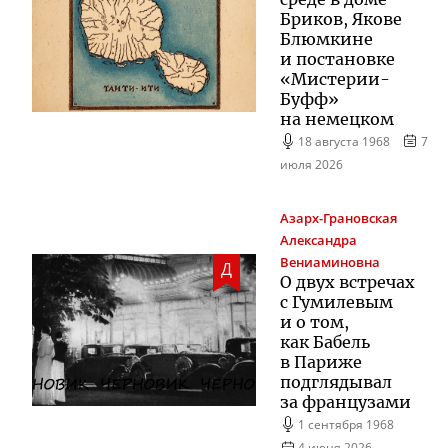
Бриков, Якове
Блюмкине
и постановке
«
Мистерии-
Буфф
»
на немецком
18 августа 1968
7
июля 2026
Азарх-Грановская
Александра
Вениаминовна
Д
О двух встречах
с Гумилевым
и о том,
как Бабель
в Париже
подглядывал
за французами
1 сентября 1968
4 июня 2026