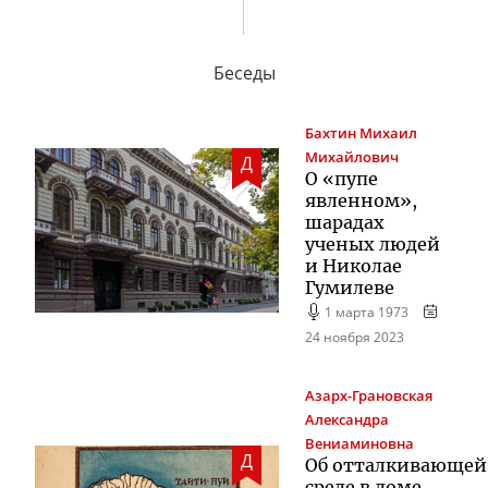
Беседы
Бахтин
Михаил
Михайлович
Д
О «пупе
явленном»,
шарадах
ученых людей
и Николае
Гумилеве
1 марта 1973
24 ноября 2023
Азарх-Грановская
Александра
Вениаминовна
Д
Об отталкивающей
среде в доме