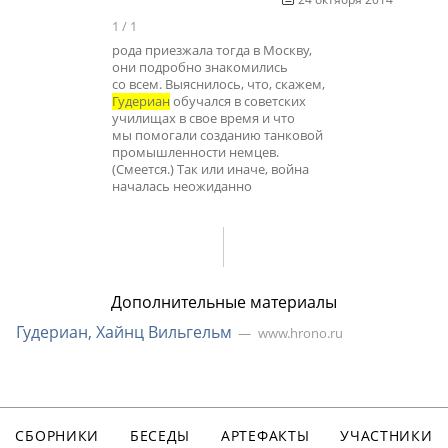
1
/
1
рода приезжала тогда в Москву,
они подробно знакомились
со всем. Выяснилось, что, скажем,
Гудериан
обучался в советских
училищах в свое время и что
мы помогали созданию танковой
промышленности немцев.
(Смеется.) Так или иначе, война
началась неожиданно
Дополнительные материалы
Гудериан, Хайнц Вильгельм
www.hrono.ru
СБОРНИКИ
БЕСЕДЫ
АРТЕФАКТЫ
УЧАСТНИКИ