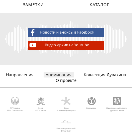
ЗАМЕТКИ
КАТАЛОГ
Новости и анонсы в Facebook
Видео-архив на Youtube
Направления
Упоминания
Коллекция Дувакина
О проекте
МГУ имени
Фонд
Фонд
Викимедиа
Национальный корпус
М.В. Ломоносова
AVC Charity
Михаила Прохорова
русского языка
Благотворительный
фонд «Дар»