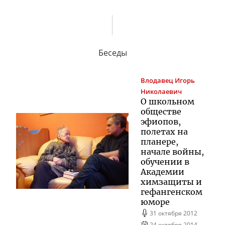
Беседы
Влодавец
Игорь
Николаевич
О школьном
обществе
эфиопов,
полетах на
планере,
начале войны,
обучении в
Академии
химзащиты и
гефангенском
юморе
31 октября 2012
24 октября 2014