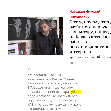
Наседкин
Николай
Николаевич
О том, почему отец
разбил его первую
скульптуру, о поез
на Кавказ к теософ
работе в
психоневрологиче
интернате
19 июня 2014
21 но
2014
1
/
1
всё растаять. Это был
незабываемый Кавказ. У меня
было несколько походов в горы.
В Теберде жил — светлая ему
память! — альпинист Юра
Губанов
,
родом с Урала. Не мог жить без
гор, был инструктором на даче
КГБ, к которому не имел никакого
отношения... где он мог