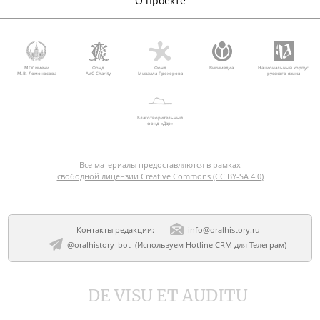
О проекте
МГУ имени
Фонд
Фонд
Викимедиа
Национальный корпус
М.В. Ломоносова
AVC Charity
Михаила Прохорова
русского языка
Благотворительный
фонд «Дар»
Все материалы предоставляются в рамках
свободной лицензии Creative Commons (CC BY-SA 4.0)
Контакты редакции:
info@oralhistory.ru
@oralhistory_bot
(Используем
Hotline CRM для Телеграм
)
DE VISU ET AUDITU