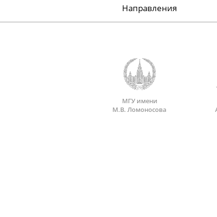
Направления
МГУ имени
М.В. Ломоносова