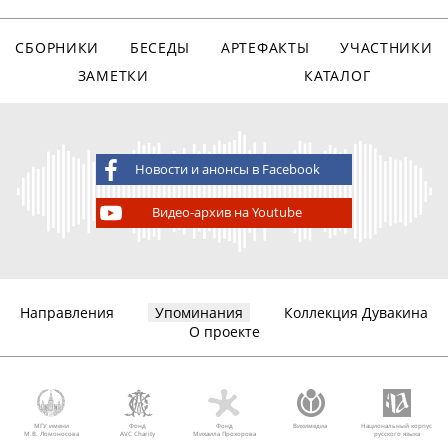
СБОРНИКИ
БЕСЕДЫ
АРТЕФАКТЫ
УЧАСТНИКИ
ЗАМЕТКИ
КАТАЛОГ
Новости и анонсы в Facebook
Видео-архив на Youtube
Направления
Упоминания
Коллекция Дувакина
О проекте
МГУ имени
Фонд
Фонд
Викимедиа
Национальный корпус
М.В. Ломоносова
AVC Charity
Михаила Прохорова
русского языка