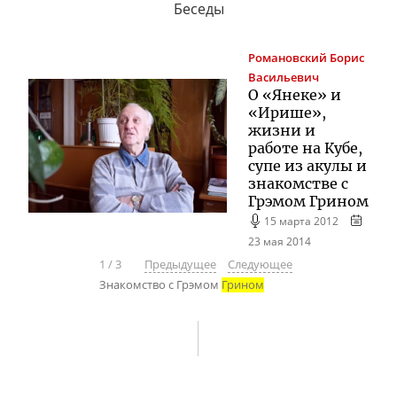
Беседы
Романовский
Борис
Васильевич
О «Янеке» и
«Ирише»,
жизни и
работе на Кубе,
супе из акулы и
знакомстве с
Грэмом Грином
15 марта 2012
23 мая 2014
1
/
3
Предыдущее
Следующее
Знакомство с Грэмом
Грином