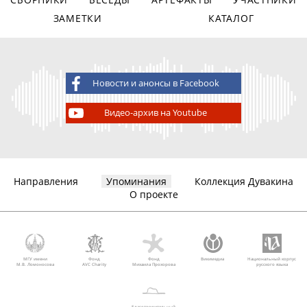
ЗАМЕТКИ
КАТАЛОГ
Новости и анонсы в Facebook
Видео-архив на Youtube
Направления
Упоминания
Коллекция Дувакина
О проекте
МГУ имени
Фонд
Фонд
Викимедиа
Национальный корпус
М.В. Ломоносова
AVC Charity
Михаила Прохорова
русского языка
Благотворительный