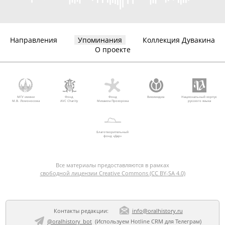
Направления
Упоминания
Коллекция Дувакина
О проекте
МГУ имени
Фонд
Фонд
Викимедиа
Национальный корпус
М.В. Ломоносова
AVC Charity
Михаила Прохорова
русского языка
Благотворительный
фонд «Дар»
Все материалы предоставляются в рамках
свободной лицензии Creative Commons (CC BY-SA 4.0)
Контакты редакции:
info@oralhistory.ru
@oralhistory_bot
(Используем
Hotline CRM для Телеграм
)