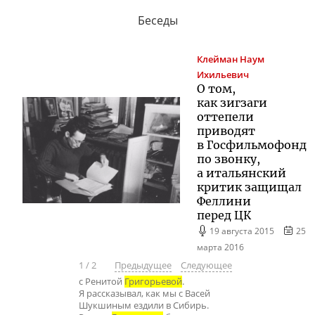
Беседы
Клейман
Наум
Ихильевич
О том,
как зигзаги
оттепели
приводят
в Госфильмофонд
по звонку,
а итальянский
критик защищал
Феллини
перед ЦК
19 августа 2015
25
марта 2016
1
/
2
Предыдущее
Следующее
с Ренитой
Григорьевой
.
Я рассказывал, как мы с Васей
Шукшиным ездили в Сибирь.