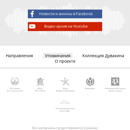
Новости и анонсы в Facebook
Видео-архив на Youtube
Направления
Упоминания
Коллекция Дувакина
О проекте
МГУ имени
Фонд
Фонд
Викимедиа
Национальный корпус
М.В. Ломоносова
AVC Charity
Михаила Прохорова
русского языка
Благотворительный
фонд «Дар»
Все материалы предоставляются в рамках