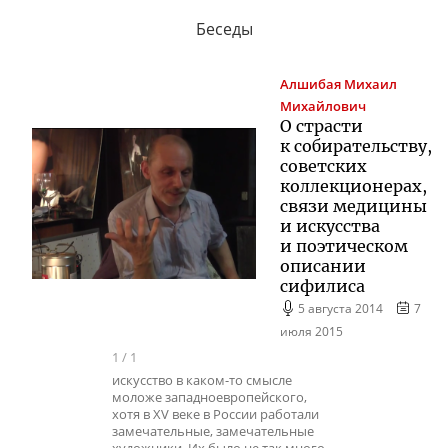
Беседы
Алшибая
Михаил
Михайлович
О страсти
к собирательству,
советских
коллекционерах,
связи медицины
и искусства
и поэтическом
описании
сифилиса
5 августа 2014
7
июля 2015
1
/
1
искусство в каком-то смысле
моложе западноевропейского,
хотя в XV веке в России работали
замечательные, замечательные