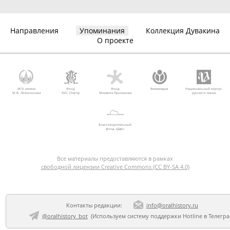
Направления
Упоминания
Коллекция Дувакина
О проекте
МГУ имени
Фонд
Фонд
Викимедиа
Национальный корпус
М.В. Ломоносова
AVC Charity
Михаила Прохорова
русского языка
Благотворительный
фонд «Дар»
Все материалы предоставляются в рамках
свободной лицензии Creative Commons (CC BY-SA 4.0)
Контакты редакции:
info@oralhistory.ru
@oralhistory_bot
(Используем
систему поддержки Hotline в Телегр