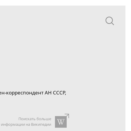
ен-корреспондент
АН СССР,
Поискать больше
информации на Википедии