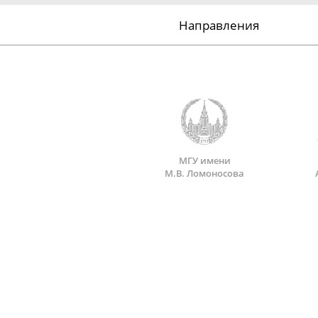
Направления
МГУ имени
М.В. Ломоносова