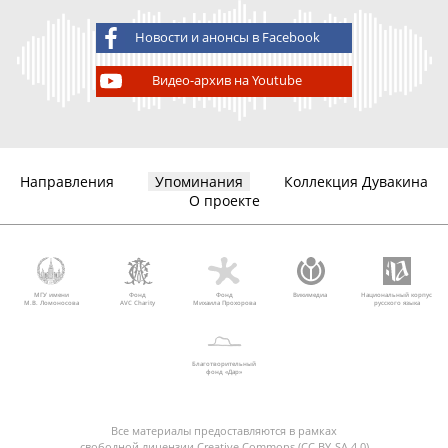
Новости и анонсы в Facebook
Видео-архив на Youtube
Направления
Упоминания
Коллекция Дувакина
О проекте
МГУ имени
Фонд
Фонд
Викимедиа
Национальный корпус
М.В. Ломоносова
AVC Charity
Михаила Прохорова
русского языка
Благотворительный
фонд «Дар»
Все материалы предоставляются в рамках
свободной лицензии Creative Commons (CC BY-SA 4.0)