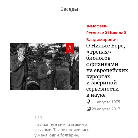
Беседы
Тимофеев-
Ресовский
Николай
Владимирович
О Нильсе Боре,
Д
«трепах»
биологов
с физиками
на европейских
курортах
и звериной
серьезности
в науке
11 августа 1975
29 августа 2017
1
/
1
, и французским, и всякими
языками. Так вот, появились
у меня: один болгарин,