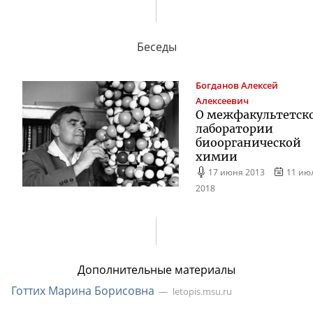
Беседы
Богданов
Алексей
Алексеевич
О межфакультетск
лаборатории
биоорганической
химии
17 июня 2013
11 ию
2018
Дополнительные материалы
Готтих Марина Борисовна
letopis.msu.ru