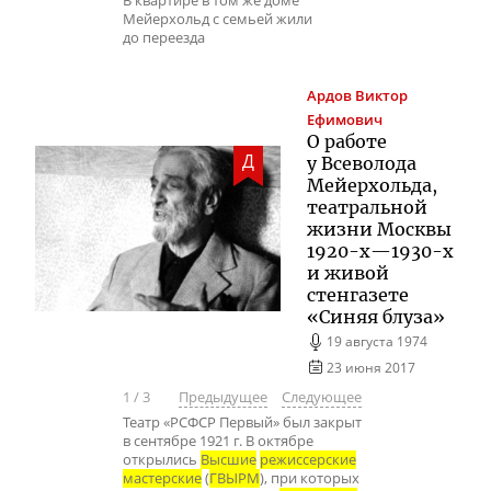
В квартире в том же доме
Мейерхольд с семьей жили
до переезда
Ардов
Виктор
Ефимович
О работе
Д
у Всеволода
Мейерхольда,
театральной
жизни Москвы
1920-х
—
1930-х
и живой
стенгазете
«Синяя блуза»
19 августа 1974
23 июня 2017
1
/
3
Предыдущее
Следующее
Театр «РСФСР Первый» был закрыт
в сентябре 1921 г. В октябре
открылись
Высшие
режиссерские
мастерские
(
ГВЫРМ
), при которых