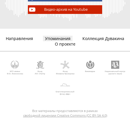
Видео-архив на Youtube
Направления
Упоминания
Коллекция Дувакина
О проекте
МГУ имени
Фонд
Фонд
Викимедиа
Национальный корпус
М.В. Ломоносова
AVC Charity
Михаила Прохорова
русского языка
Благотворительный
фонд «Дар»
Все материалы предоставляются в рамках
свободной лицензии Creative Commons (CC BY-SA 4.0)