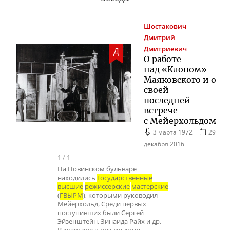
Шостакович
Дмитрий
Дмитриевич
Д
О работе
над «Клопом»
Маяковского и о
своей
последней
встрече
с Мейерхольдом
3 марта 1972
29
декабря 2016
1
/
1
На Новинском бульваре
находились
Государственные
высшие
режиссерские
мастерские
(
ГВЫРМ
), которыми руководил
Мейерхольд. Среди первых
поступивших были Сергей
Эйзенштейн, Зинаида Райх и др.