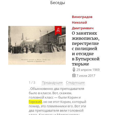
Беседы
Виноградов
Николай
Дмитриевич
Д
О занятиях
живописью,
перестрелке
с полицией
и отсидке
в Бутырской
тюрьме
29 апреля 1969
7 июля 2017
1
/
3
Предыдущее
Следующее
. Обыкновенно два преподавателя
было в классе. Вот, скажем,
головной класс — были Корин и
Горский
, но не этот Корин, который
помер, это племянники его. Вот эти
два преподавателя вели головной
класс. Касаткин и Милорадович