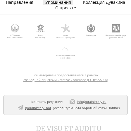
Направления
Упоминания
Коллекция Дувакина
О проекте
МГУ имени
Фонд
Фонд
Викимедиа
Национальный корпус
М.В. Ломоносова
AVC Charity
Михаила Прохорова
русского языка
Благотворительный
фонд «Дар»
Все материалы предоставляются в рамках
свободной лицензии Creative Commons (CC BY-SA 4.0)
Контакты редакции:
info@oralhistory.ru
@oralhistory_bot
(Используем
бота обратной связи Hotline
)
DE VISU ET AUDITU