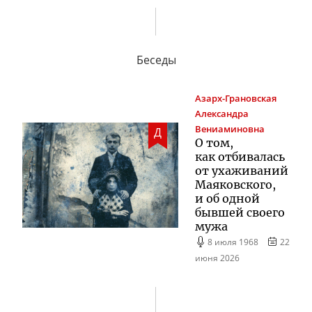
Беседы
Азарх-Грановская
Александра
Вениаминовна
Д
О том,
как отбивалась
от ухаживаний
Маяковского,
и об одной
бывшей своего
мужа
8 июля 1968
22
июня 2026