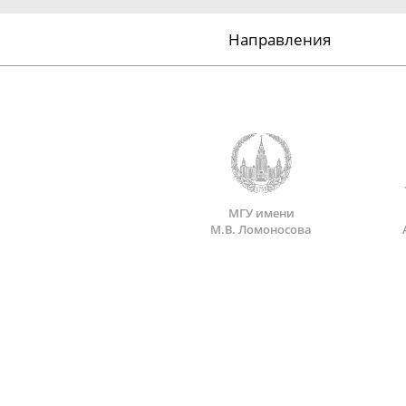
Направления
МГУ имени
М.В. Ломоносова