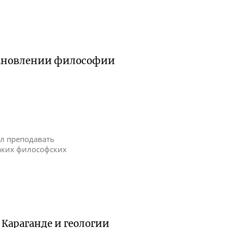
тановлении философии
ел преподавать
таких философских
 Караганде и геологии