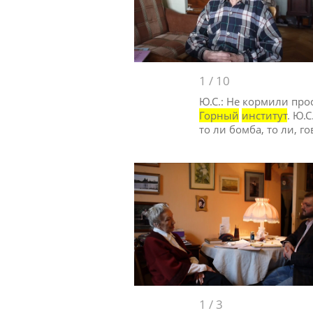
1
/
10
Ю.С.: Не кормили прос
Горный
институт
. Ю.
то ли бомба, то ли, г
1
/
3