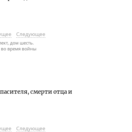
ущее
Следующее
ект, дом шесть.
ам во время войны
Спасителя, смерти отца и
ущее
Следующее