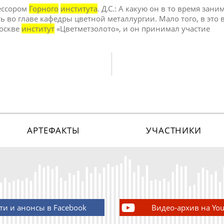
фессором
Горного
института
. Д.С.: А какую он в то время зани
 во главе кафедры цветной металлургии. Мало того, в это 
Москве
институт
«Цветметзолото», и он принимал участие
АРТЕФАКТЫ
УЧАСТНИКИ
ти и анонсы в Facebook
Видео-архив на Yo