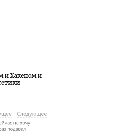
м и Хакеном и
гетики
ущее
Следующее
Сейчас не хочу
раз подавал