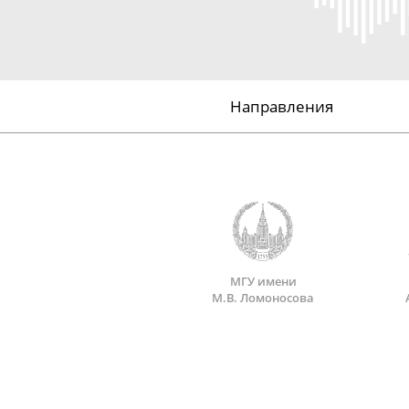
Направления
МГУ имени
М.В. Ломоносова