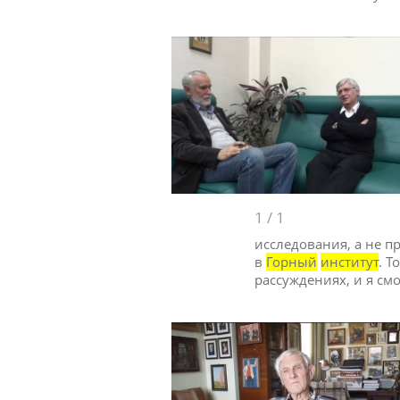
1
/
1
исследования, а не п
в
Горный
институт
. 
рассуждениях, и я см