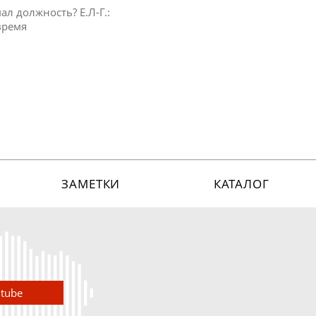
мал должность? Е.Л-Г.:
время
ЗАМЕТКИ
КАТАЛОГ
utube