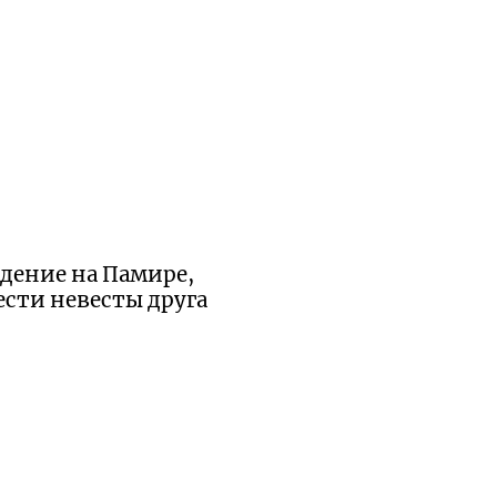
ждение на Памире,
ести невесты друга