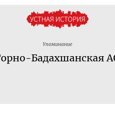
Упоминание
Горно-Бадахшанская А