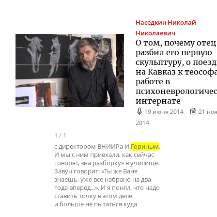
Наседкин
Николай
Николаевич
О том, почему отец
разбил его первую
скульптуру, о поез
на Кавказ к теософ
работе в
психоневрологиче
интернате
19 июня 2014
21 но
2014
1
/
1
с директором ВНИИРа И.
Гориным
.
И мы с ним приехали, как сейчас
говорят, «на разборку» в училище.
Завуч говорит: «Ты же Ваня
знаешь, уже все набрано на два
года вперед...». И я понял, что надо
ставить точку в этом деле
и больше не пытаться куда