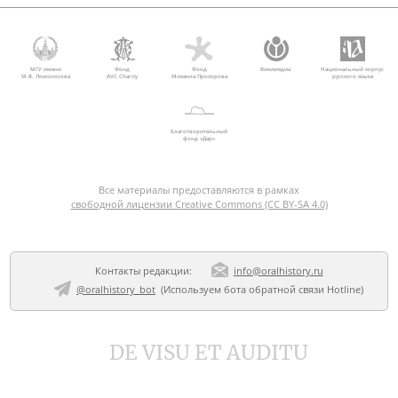
МГУ имени
Фонд
Фонд
Викимедиа
Национальный корпус
М.В. Ломоносова
AVC Charity
Михаила Прохорова
русского языка
Благотворительный
фонд «Дар»
Все материалы предоставляются в рамках
свободной лицензии Creative Commons (CC BY-SA 4.0)
Контакты редакции:
info@oralhistory.ru
@oralhistory_bot
(Используем
бота обратной связи Hotline
)
DE VISU ET AUDITU