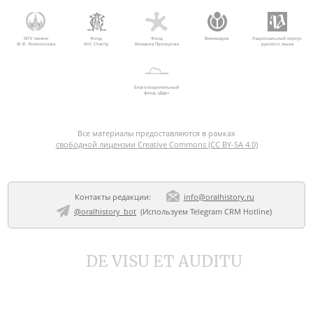
МГУ имени
Фонд
Фонд
Викимедиа
Национальный корпус
М.В. Ломоносова
AVC Charity
Михаила Прохорова
русского языка
Благотворительный
фонд «Дар»
Все материалы предоставляются в рамках
свободной лицензии Creative Commons (CC BY-SA 4.0)
Контакты редакции:
info@oralhistory.ru
@oralhistory_bot
(Используем
Telegram CRM Hotline
)
DE VISU ET AUDITU