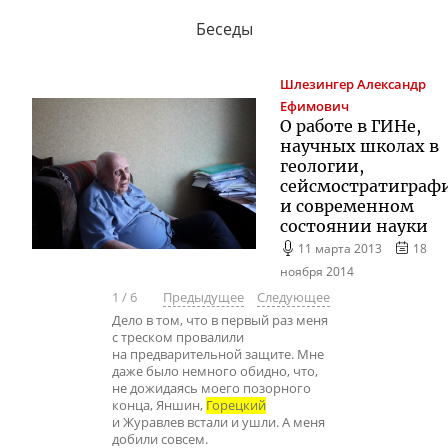
Беседы
Шлезингер
Александр
Ефимович
О работе в ГИНе,
научных школах в
геологии,
сейсмостратиграф
и современном
состоянии науки
11 марта 2013
18
ноября 2014
1
/
6
Предыдущее
Следующее
Дело в том, что в первый раз меня
с треском провалили
на предварительной защите. Мне
даже было немного обидно, что,
не дожидаясь моего позорного
конца, Яншин,
Горецкий
и Журавлев встали и ушли. А меня
добили совсем.