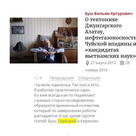
Буш
Вильям Артурович
О тектонике
Джунгарского
Алатау,
нефтегазоносност
Чуйской впадины 
«кандидатах
вьетнамских наук»
27 марта 2013
28
ноября 2014
1
/
4
Предыдущее
Следующее
: ты волк-одиночка. Так оно и есть.
Я работаю практически один.
Ко мне всегда как-то подлипают
с разных сторон исследователи,
образуется временный коллектив,
который по завершении работы
распадается. У нас целая группа
статей: Буш,
Горецкий
и Кирюхин