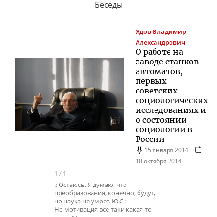
Беседы
Ядов
Владимир
Александрович
О работе на
заводе станков-
автоматов,
первых
советских
социологических
исследованиях и
о состоянии
социологии в
России
15 января 2014
10 октября 2014
1
/
1
.: Остаюсь. Я думаю, что
преобразования, конечно, будут,
но наука не умрет. Ю.С.:
Но мотивация все-таки какая-то