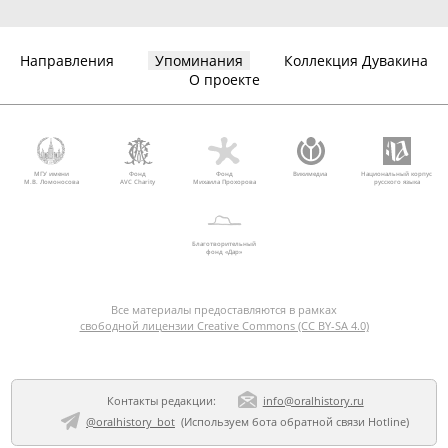
Направления
Упоминания
Коллекция Дувакина
О проекте
МГУ имени
Фонд
Фонд
Викимедиа
Национальный корпус
М.В. Ломоносова
AVC Charity
Михаила Прохорова
русского языка
Благотворительный
фонд «Дар»
Все материалы предоставляются в рамках
свободной лицензии Creative Commons (CC BY-SA 4.0)
Контакты редакции:
info@oralhistory.ru
@oralhistory_bot
(Используем
бота обратной связи Hotline
)