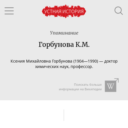
Упоминание
Горбунова К.М.
Ксения Михайловна Горбунова (
1904
—
1990)
—
д
октор
химических наук, профессор.
Поискать больше
информации на Википедии