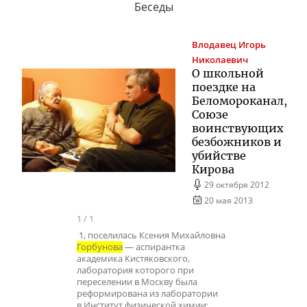
Беседы
Влодавец
Игорь
Николаевич
О школьной
поездке на
Беломороканал,
Союзе
воинствующих
безбожников и
убийстве
Кирова
29 октября 2012
20 мая 2013
1
/
1
1, поселилась Ксения Михайловна
Горбунова
— аспирантка
академика Кистяковского,
лаборатория которого при
переселении в Москву была
реформирована из лаборатории
в Институт физической химии;