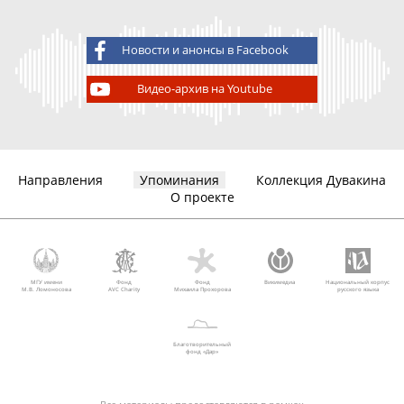
Новости и анонсы в Facebook
Видео-архив на Youtube
Направления
Упоминания
Коллекция Дувакина
О проекте
МГУ имени
Фонд
Фонд
Викимедиа
Национальный корпус
М.В. Ломоносова
AVC Charity
Михаила Прохорова
русского языка
Благотворительный
фонд «Дар»