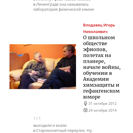
в Ленинграде она называлась
лаборатория физической химии
Влодавец
Игорь
Николаевич
О школьном
обществе
эфиопов,
полетах на
планере,
начале войны,
обучении в
Академии
химзащиты и
гефангенском
юморе
31 октября 2012
24 октября 2014
1
/
1
выходили и ехали
в Старомонетный переулок. Ну,