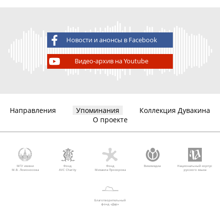
Новости и анонсы в Facebook
Видео-архив на Youtube
Направления
Упоминания
Коллекция Дувакина
О проекте
МГУ имени
Фонд
Фонд
Викимедиа
Национальный корпус
М.В. Ломоносова
AVC Charity
Михаила Прохорова
русского языка
Благотворительный
фонд «Дар»