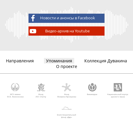
Новости и анонсы в Facebook
Видео-архив на Youtube
Направления
Упоминания
Коллекция Дувакина
О проекте
МГУ имени
Фонд
Фонд
Викимедиа
Национальный корпус
М.В. Ломоносова
AVC Charity
Михаила Прохорова
русского языка
Благотворительный
фонд «Дар»