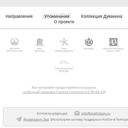
Направления
Упоминания
Коллекция Дувакина
О проекте
МГУ имени
Фонд
Фонд
Викимедиа
Национальный корпус
М.В. Ломоносова
AVC Charity
Михаила Прохорова
русского языка
Благотворительный
фонд «Дар»
Все материалы предоставляются в рамках
свободной лицензии Creative Commons (CC BY-SA 4.0)
Контакты редакции:
info@oralhistory.ru
@oralhistory_bot
(Используем
систему поддержки Hotline в Телегр