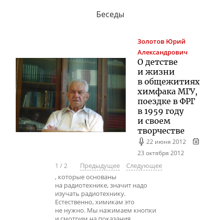
Беседы
Золотов
Юрий
Александрович
О детстве
и жизни
в общежитиях
химфака МГУ,
поездке в ФРГ
в 1959 году
и своем
творчестве
22 июня 2012
23 октября 2012
1
/
2
Предыдущее
Следующее
, которые основаны
на радиотехнике, значит надо
изучать радиотехнику.
Естественно, химикам это
не нужно. Мы нажимаем кнопки
и смотрим на показания