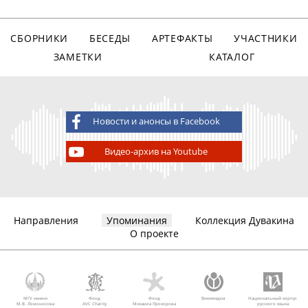
СБОРНИКИ
БЕСЕДЫ
АРТЕФАКТЫ
УЧАСТНИКИ
ЗАМЕТКИ
КАТАЛОГ
Новости и анонсы в Facebook
Видео-архив на Youtube
Направления
Упоминания
Коллекция Дувакина
О проекте
МГУ имени
Фонд
Фонд
Викимедиа
Национальный корпус
М.В. Ломоносова
AVC Charity
Михаила Прохорова
русского языка