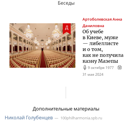
Беседы
Артоболевская
Анна
Даниловна
Д
Об учебе
в Киеве, муже
— либеллисте
и о том,
как не получила
казну Мазепы
9 октября 1977
31 мая 2024
Дополнительные материалы
Николай Голубенцев
100philharmonia.spb.ru