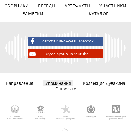
СБОРНИКИ
БЕСЕДЫ
АРТЕФАКТЫ
УЧАСТНИКИ
ЗАМЕТКИ
КАТАЛОГ
Новости и анонсы в Facebook
Видео-архив на Youtube
Направления
Упоминания
Коллекция Дувакина
О проекте
МГУ имени
Фонд
Фонд
Викимедиа
Национальный корпус
М.В. Ломоносова
AVC Charity
Михаила Прохорова
русского языка