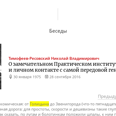
Беседы
Тимофеев-Ресовский
Николай Владимирович
О замечательном Практическом институ
и личном контакте с самой передовой г
30 января 1975
28 сентября 2016
Предыд
 комическая: от
Голицына
до Звенигорода (что-то пятнадцат
зная дорога: для простоты, скорости и дешевизны такие глуп
 так сказать, по лугам и болотинкам положили шпалы, к ним