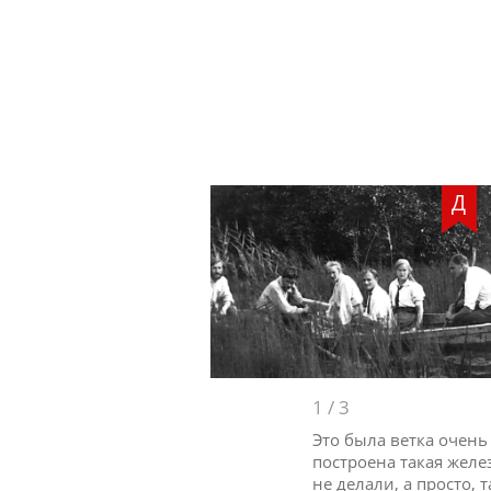
Д
1
/
3
Это была ветка очень
построена такая желе
не делали, а просто,