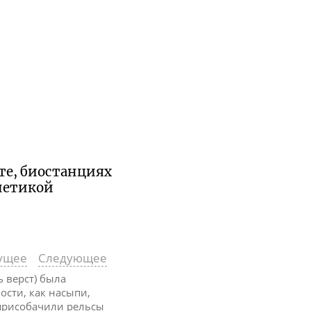
те, биостанциях
енетикой
ущее
Следующее
ь верст) была
ости, как насыпи,
 присобачили рельсы