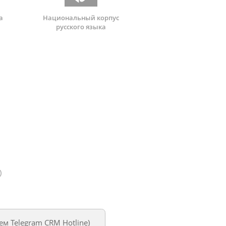
а
Национальный корпус
русского языка
)
уем
Telegram CRM Hotline
)