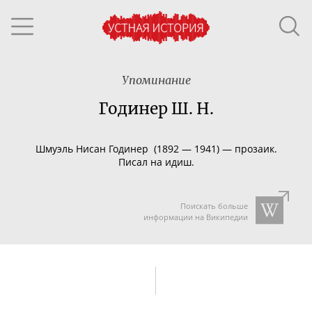
Упоминание
Годинер Ш. Н.
Шмуэль Нисан
Годинер
(1892
— 1941)
—
прозаик.
Писал на
идиш.
Поискать больше
информации на Википедии