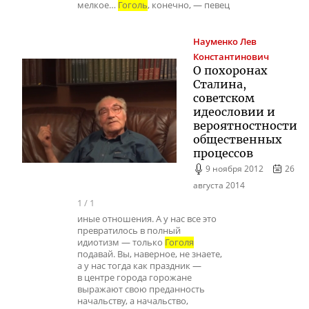
мелкое…
Гоголь
, конечно, — певец
Науменко
Лев
Константинович
О похоронах
Сталина,
советском
идеословии и
вероятностности
общественных
процессов
9 ноября 2012
26
августа 2014
1
/
1
иные отношения. А у нас все это
превратилось в полный
идиотизм — только
Гоголя
подавай. Вы, наверное, не знаете,
а у нас тогда как праздник —
в центре города горожане
выражают свою преданность
начальству, а начальство,