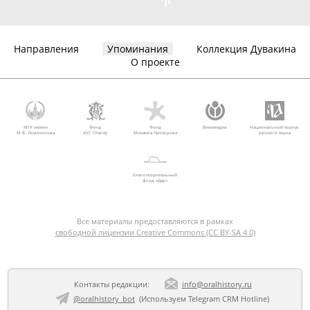
Направления
Упоминания
Коллекция Дувакина
О проекте
МГУ имени
Фонд
Фонд
Викимедиа
Национальный корпус
М.В. Ломоносова
AVC Charity
Михаила Прохорова
русского языка
Благотворительный
фонд «Дар»
Все материалы предоставляются в рамках
свободной лицензии Creative Commons (CC BY-SA 4.0)
Контакты редакции:
info@oralhistory.ru
@oralhistory_bot
(Используем
Telegram CRM Hotline
)