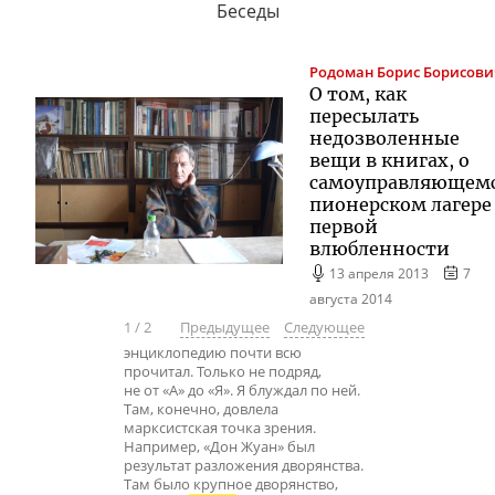
Беседы
Родоман
Борис Борисови
О том, как
пересылать
недозволенные
вещи в книгах, о
самоуправляющем
пионерском лагере
первой
влюбленности
13 апреля 2013
7
августа 2014
1
/
2
Предыдущее
Следующее
энциклопедию почти всю
прочитал. Только не подряд,
не от «А» до «Я». Я блуждал по ней.
Там, конечно, довлела
марксистская точка зрения.
Например, «Дон Жуан» был
результат разложения дворянства.
Там было крупное дворянство,