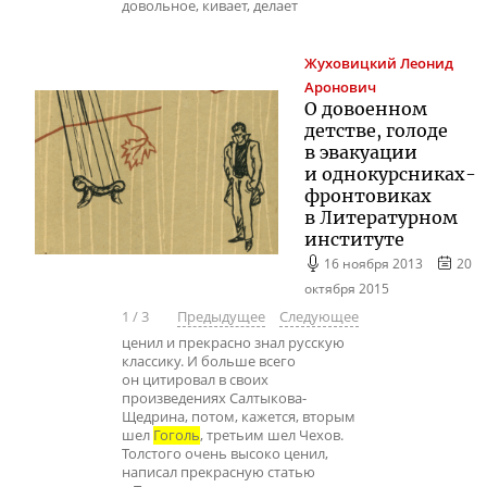
довольное, кивает, делает
Жуховицкий
Леонид
Аронович
О довоенном
детстве, голоде
в эвакуации
и однокурсниках-
фронтовиках
в Литературном
институте
16 ноября 2013
20
октября 2015
1
/
3
Предыдущее
Следующее
ценил и прекрасно знал русскую
классику. И больше всего
он цитировал в своих
произведениях Салтыкова-
Щедрина, потом, кажется, вторым
шел
Гоголь
, третьим шел Чехов.
Толстого очень высоко ценил,
написал прекрасную статью