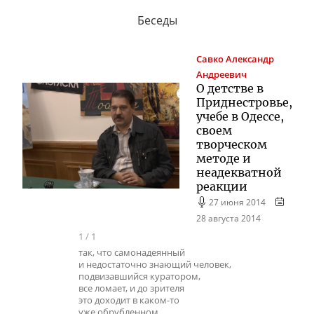
Беседы
Савко
Александр
Андреевич
О детстве в
Приднестровье,
учебе в Одессе,
своем
творческом
методе и
неадекватной
реакции
27 июня 2014
28 августа 2014
1
/
1
так, что самонадеянный
и недостаточно знающий человек,
подвизавшийся куратором,
все ломает, и до зрителя
это доходит в каком-то
уже обрубленном,