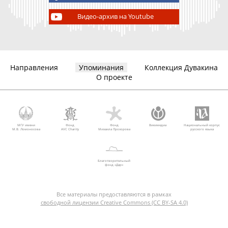
Видео-архив на Youtube
Направления
Упоминания
Коллекция Дувакина
О проекте
МГУ имени
Фонд
Фонд
Викимедиа
Национальный корпус
М.В. Ломоносова
AVC Charity
Михаила Прохорова
русского языка
Благотворительный
фонд «Дар»
Все материалы предоставляются в рамках
свободной лицензии Creative Commons (CC BY-SA 4.0)