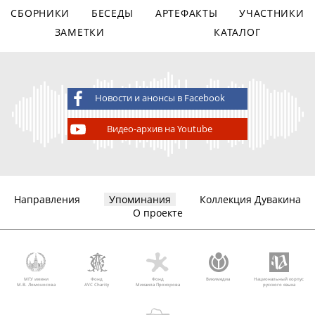
СБОРНИКИ
БЕСЕДЫ
АРТЕФАКТЫ
УЧАСТНИКИ
ЗАМЕТКИ
КАТАЛОГ
Новости и анонсы в Facebook
Видео-архив на Youtube
Направления
Упоминания
Коллекция Дувакина
О проекте
МГУ имени
Фонд
Фонд
Викимедиа
Национальный корпус
М.В. Ломоносова
AVC Charity
Михаила Прохорова
русского языка