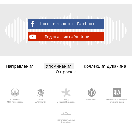
Новости и анонсы в Facebook
Видео-архив на Youtube
Направления
Упоминания
Коллекция Дувакина
О проекте
МГУ имени
Фонд
Фонд
Викимедиа
Национальный корпус
М.В. Ломоносова
AVC Charity
Михаила Прохорова
русского языка
Благотворительный
фонд «Дар»