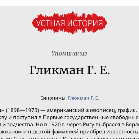
Упоминание
Гликман Г. Е.
Синонимы:
Глюкман Г. Е.
н (1898—1973) — американский живописец, график.
скву и поступил в Первые государственные свободные
и зодчества. Но в 1920 г. через Ригу выбрался в Бе
люкманом и под этой фамилией приобрел известност
Евгения Ланг, отправился в Италию, а в следующем году