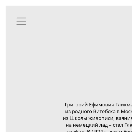
Григорий Ефимович Гликма
из родного Витебска в Мо
из Школы живописи, ваяния 
на немецкий лад – стал Г
график. В 1924 г., как и 