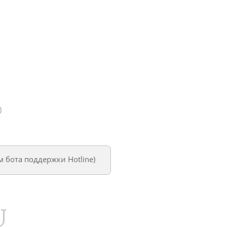
)
ем
бота поддержки Hotline
)
U