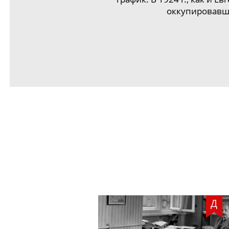
оккупировавш
Д