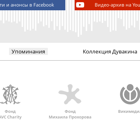
ти и анонсы в Facebook
Видео-архив на Yo
Упоминания
Коллекция Дувакина
Фонд
Фонд
Викимеди
AVC Charity
Михаила Прохорова