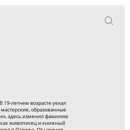
 В
19-летнем
возрасте уехал
 мастерские, образованные
рлин, здесь изменил фамилию
ь как живописец и книжный
 осел в Париже. От немцев,