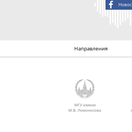
Новос
Направления
МГУ имени
М.В. Ломоносова