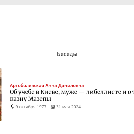
Беседы
Артоболевская
Анна Даниловна
Об учебе в Киеве, муже — либеллисте и о 
казну Мазепы
9 октября 1977
31 мая 2024