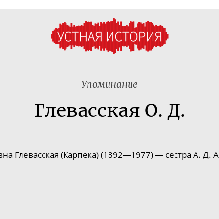
Упоминание
Глевасская О. Д.
на Глевасская (Карпека) (1892—1977) — сестра А. Д. 