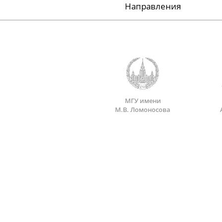
Направления
МГУ имени
М.В. Ломоносова