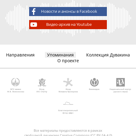
Новости и анонсы в Facebook
Видео-архив на Youtube
Направления
Упоминания
Коллекция Дувакина
О проекте
МГУ имени
Фонд
Фонд
Викимедиа
Национальный корпус
М.В. Ломоносова
AVC Charity
Михаила Прохорова
русского языка
Благотворительный
фонд «Дар»
Все материалы предоставляются в рамках
свободной лицензии Creative Commons (CC BY-SA 4.0)