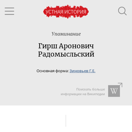
Упоминание
Гирш Аронович
Радомысльский
Основная форма:
Зиновьев Г.Е.
Поискать больше
информации на Википедии