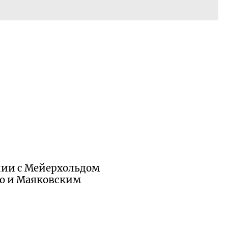
нии с Мейерхольдом
ю и Маяковским