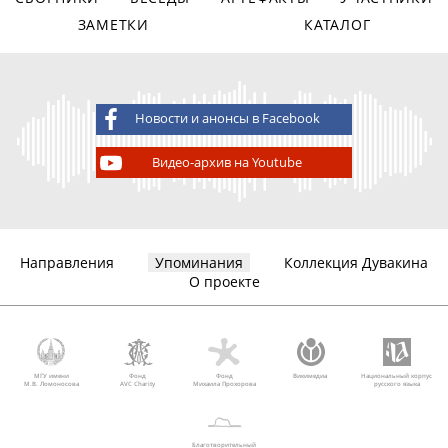
ЗАМЕТКИ
КАТАЛОГ
Новости и анонсы в Facebook
Видео-архив на Youtube
Направления
Упоминания
Коллекция Дувакина
О проекте
МГУ имени
Фонд
Фонд
Викимедиа
Национальный корпус
М.В. Ломоносова
AVC Charity
Михаила Прохорова
русского языка
Благотворительный